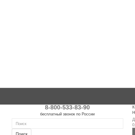
8-800-533-83-90
К
Н
бесплатный звонок по России
Д
0
Поиск