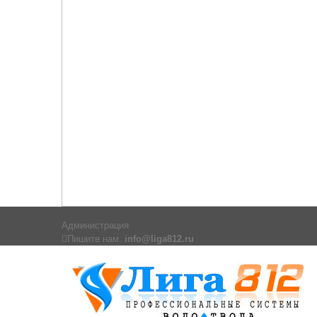
Администрация
Пишите нам:
info@liga812.ru