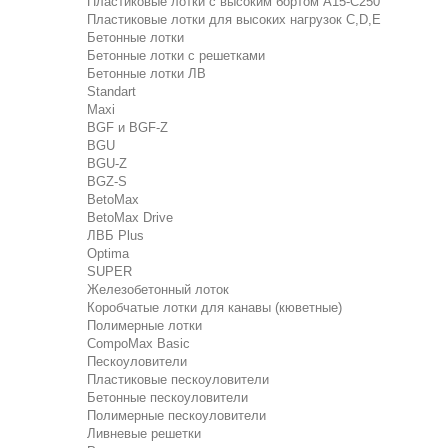
Пластиковые лотки с высоким бортом А15-C250
Пластиковые лотки для высоких нагрузок C,D,E
Бетонные лотки
Бетонные лотки с решетками
Бетонные лотки ЛВ
Standart
Maxi
BGF и BGF-Z
BGU
BGU-Z
BGZ-S
BetoMax
BetoMax Drive
ЛВБ Plus
Optima
SUPER
Железобетонный лоток
Коробчатые лотки для канавы (кюветные)
Полимерные лотки
CompoMax Basic
Пескоуловители
Пластиковые пескоуловители
Бетонные пескоуловители
Полимерные пескоуловители
Ливневые решетки