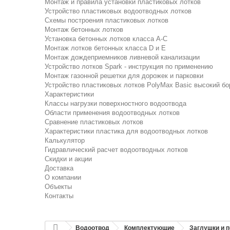
Монтаж и правила установки пластиковых лотков
Устройство пластиковых водоотводных лотков
Схемы построения пластиковых лотков
Монтаж бетонных лотков
Установка бетонных лотков класса A-C
Монтаж лотков бетонных класса D и E
Монтаж дождеприемников ливневой канализации
Устройство лотков Spark - инструкция по применению
Монтаж газонной решетки для дорожек и парковки
Устройство пластиковых лотков PolyMax Basic высокий бо
Характеристики
Классы нагрузки поверхностного водоотвода
Области применения водоотводных лотков
Сравнение пластиковых лотков
Характеристики пластика для водоотводных лотков
Калькулятор
Гидравлический расчет водоотводных лотков
Скидки и акции
Доставка
О компании
Объекты
Контакты
Водоотвод
Комплектующие
Заглушки и 