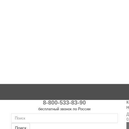
8-800-533-83-90
К
Н
бесплатный звонок по России
Д
0
Поиск