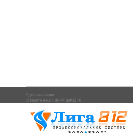
Администрация
Пишите нам:
info@liga812.ru