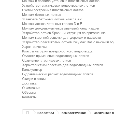
Монтаж и правила установки пластиковых лотков
Устройство пластиковых водоотводных лотков
Схемы построения пластиковых лотков
Монтаж бетонных лотков
Установка бетонных лотков класса A-C
Монтаж лотков бетонных класса D и E
Монтаж дождеприемников ливневой канализации
Устройство лотков Spark - инструкция по применению
Монтаж газонной решетки для дорожек и парковки
Устройство пластиковых лотков PolyMax Basic высокий бо
Характеристики
Классы нагрузки поверхностного водоотвода
Области применения водоотводных лотков
Сравнение пластиковых лотков
Характеристики пластика для водоотводных лотков
Калькулятор
Гидравлический расчет водоотводных лотков
Скидки и акции
Доставка
О компании
Объекты
Контакты
Водоотвод
Комплектующие
Заглушки и 