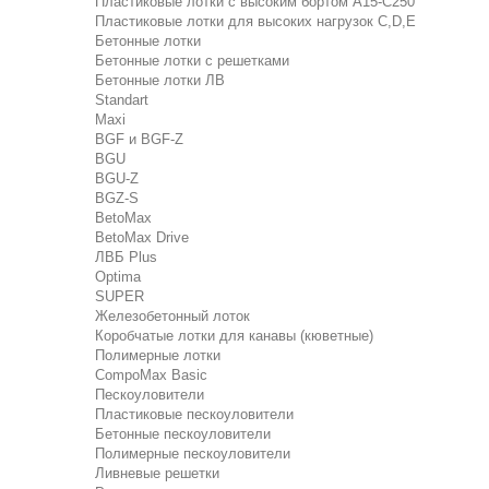
Пластиковые лотки с высоким бортом А15-C250
Пластиковые лотки для высоких нагрузок C,D,E
Бетонные лотки
Бетонные лотки с решетками
Бетонные лотки ЛВ
Standart
Maxi
BGF и BGF-Z
BGU
BGU-Z
BGZ-S
BetoMax
BetoMax Drive
ЛВБ Plus
Optima
SUPER
Железобетонный лоток
Коробчатые лотки для канавы (кюветные)
Полимерные лотки
CompoMax Basic
Пескоуловители
Пластиковые пескоуловители
Бетонные пескоуловители
Полимерные пескоуловители
Ливневые решетки