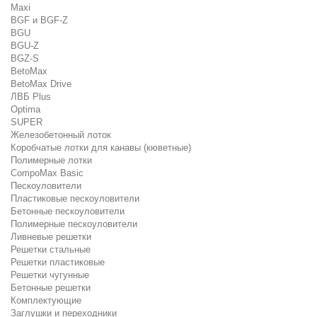
Maxi
BGF и BGF-Z
BGU
BGU-Z
BGZ-S
BetoMax
BetoMax Drive
ЛВБ Plus
Optima
SUPER
Железобетонный лоток
Коробчатые лотки для канавы (кюветные)
Полимерные лотки
CompoMax Basic
Пескоуловители
Пластиковые пескоуловители
Бетонные пескоуловители
Полимерные пескоуловители
Ливневые решетки
Решетки стальные
Решетки пластиковые
Решетки чугунные
Бетонные решетки
Комплектующие
Заглушки и переходники