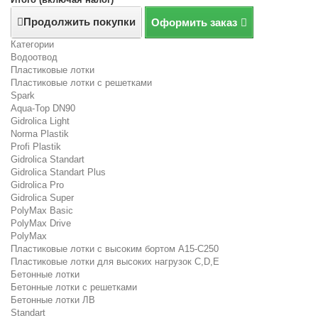
Продолжить покупки
Оформить заказ
Категории
Водоотвод
Пластиковые лотки
Пластиковые лотки с решетками
Spark
Aqua-Top DN90
Gidrolica Light
Norma Plastik
Profi Plastik
Gidrolica Standart
Gidrolica Standart Plus
Gidrolica Pro
Gidrolica Super
PolyMax Basic
PolyMax Drive
PolyMax
Пластиковые лотки с высоким бортом А15-C250
Пластиковые лотки для высоких нагрузок C,D,E
Бетонные лотки
Бетонные лотки с решетками
Бетонные лотки ЛВ
Standart