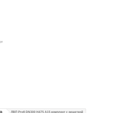
рт
ik
ЛВП Profi DN300 H475 A15 комплект с решеткой