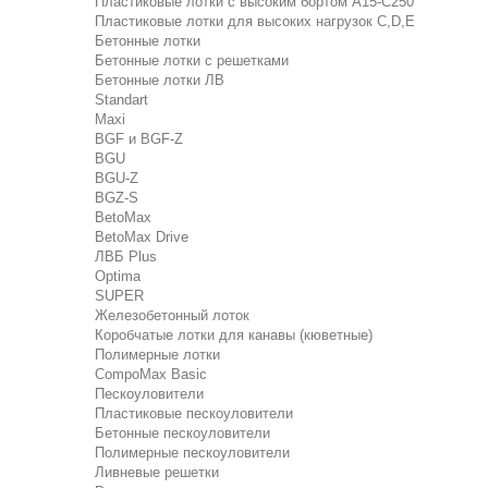
Пластиковые лотки с высоким бортом А15-C250
Пластиковые лотки для высоких нагрузок C,D,E
Бетонные лотки
Бетонные лотки с решетками
Бетонные лотки ЛВ
Standart
Maxi
BGF и BGF-Z
BGU
BGU-Z
BGZ-S
BetoMax
BetoMax Drive
ЛВБ Plus
Optima
SUPER
Железобетонный лоток
Коробчатые лотки для канавы (кюветные)
Полимерные лотки
CompoMax Basic
Пескоуловители
Пластиковые пескоуловители
Бетонные пескоуловители
Полимерные пескоуловители
Ливневые решетки