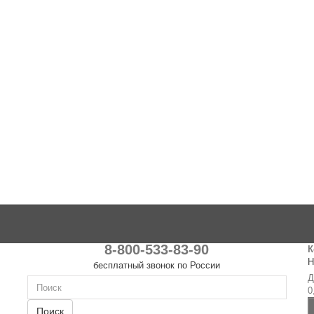
8-800-533-83-90
К
Н
бесплатный звонок по России
Д
0
Поиск