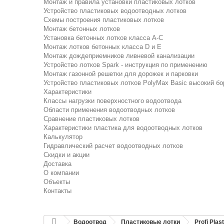
Монтаж и правила установки пластиковых лотков
Устройство пластиковых водоотводных лотков
Схемы построения пластиковых лотков
Монтаж бетонных лотков
Установка бетонных лотков класса A-C
Монтаж лотков бетонных класса D и E
Монтаж дождеприемников ливневой канализации
Устройство лотков Spark - инструкция по применению
Монтаж газонной решетки для дорожек и парковки
Устройство пластиковых лотков PolyMax Basic высокий бо
Характеристики
Классы нагрузки поверхностного водоотвода
Области применения водоотводных лотков
Сравнение пластиковых лотков
Характеристики пластика для водоотводных лотков
Калькулятор
Гидравлический расчет водоотводных лотков
Скидки и акции
Доставка
О компании
Объекты
Контакты
Водоотвод
Пластиковые лотки
Profi Plast