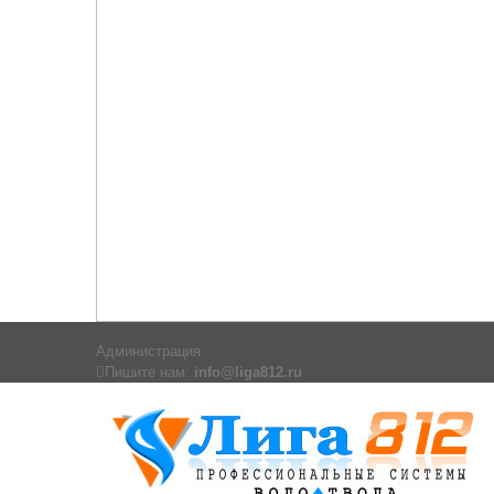
Администрация
Пишите нам:
info@liga812.ru