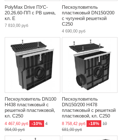
PolyMax Drive ПУC-
Пескоуловитель
20.26.60-ПП c РВ шина,
пластиковый DN150/200
кл. E
с чугунной решеткой
C250
7 810,00 руб
4 690,00 руб
Пескоуловитель DN100
Пескоуловитель
H438 пластиковый с
DN150/200 H478
решеткой пластиковой,
пластиковый с решеткой
кл. C250
пластиковой, кл. C250
-10%
-18%
4 467,60 руб
4
8 758,42 руб
10
964,00 руб
681,00 руб