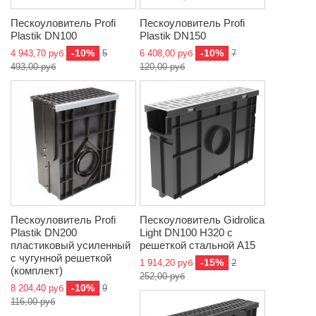
Пескоуловитель Profi
Пескоуловитель Profi
Plastik DN100
Plastik DN150
-10%
-10%
4 943,70 руб
5
6 408,00 руб
7
493,00 руб
120,00 руб
Пескоуловитель Profi
Пескоуловитель Gidrolica
Plastik DN200
Light DN100 Н320 с
пластиковый усиленный
решеткой стальной A15
с чугунной решеткой
-15%
1 914,20 руб
2
(комплект)
252,00 руб
-10%
8 204,40 руб
9
116,00 руб