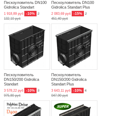
Пескоуловитель DN100
Пескоуловитель DN100
Gidrolica Standart
Gidrolica Standart Plus
-10%
-15%
1 918,89 руб
2
2 083,69 руб
2
132,10 руб
451,40 руб
Пескоуловитель
Пескоуловитель
DN150/200 Gidrolica
DN150/200 Gidrolica
Standart
Standart Plus
-10%
-10%
3 578,22 руб
3
3 643,11 руб
4
975,80 руб
047,90 руб