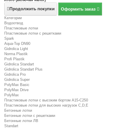
Продолжить покупки
Оформить заказ
Категории
Водоотвод
Пластиковые лотки
Пластиковые лотки с решетками
Spark
Aqua-Top DN90
Gidrolica Light
Norma Plastik
Profi Plastik
Gidrolica Standart
Gidrolica Standart Plus
Gidrolica Pro
Gidrolica Super
PolyMax Basic
PolyMax Drive
PolyMax
Пластиковые лотки с высоким бортом А15-C250
Пластиковые лотки для высоких нагрузок C,D,E
Бетонные лотки
Бетонные лотки с решетками
Бетонные лотки ЛВ
Standart