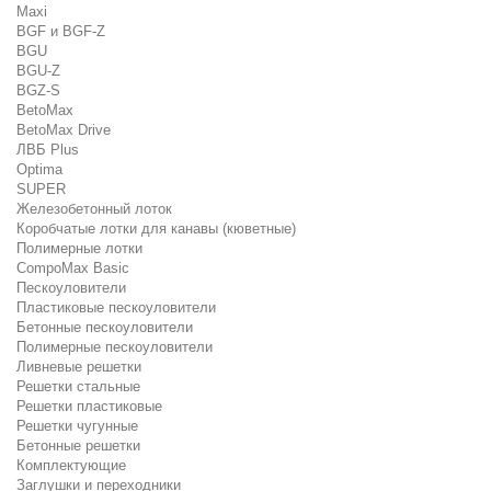
Maxi
BGF и BGF-Z
BGU
BGU-Z
BGZ-S
BetoMax
BetoMax Drive
ЛВБ Plus
Optima
SUPER
Железобетонный лоток
Коробчатые лотки для канавы (кюветные)
Полимерные лотки
CompoMax Basic
Пескоуловители
Пластиковые пескоуловители
Бетонные пескоуловители
Полимерные пескоуловители
Ливневые решетки
Решетки стальные
Решетки пластиковые
Решетки чугунные
Бетонные решетки
Комплектующие
Заглушки и переходники