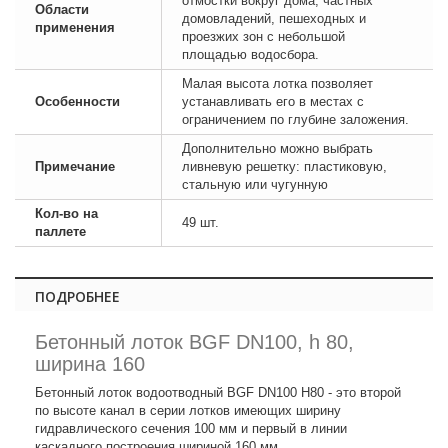
отмостки вокруг дома, частных
Области
домовладений, пешеходных и
применения
проезжих зон с небольшой
площадью водосбора.
Малая высота лотка позволяет
Особенности
устанавливать его в местах с
ограничением по глубине заложения.
Дополнительно можно выбрать
Примечание
ливневую решетку: пластиковую,
стальную или чугунную
Кол-во на
49 шт.
паллете
ПОДРОБНЕЕ
Бетонный лоток BGF DN100, h 80,
ширина 160
Бетонный лоток водоотводный BGF DN100 H80 - это второй
по высоте канал в серии лотков имеющих ширину
гидравлического сечения 100 мм и первый в линии
каскадного построения шириной 160 мм.