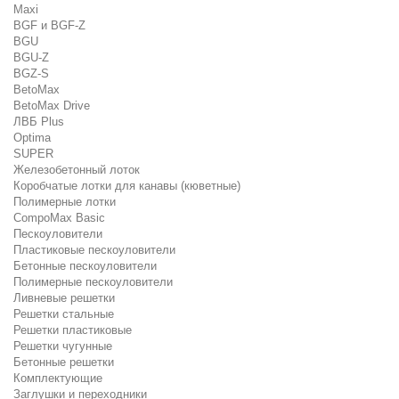
Maxi
BGF и BGF-Z
BGU
BGU-Z
BGZ-S
BetoMax
BetoMax Drive
ЛВБ Plus
Optima
SUPER
Железобетонный лоток
Коробчатые лотки для канавы (кюветные)
Полимерные лотки
CompoMax Basic
Пескоуловители
Пластиковые пескоуловители
Бетонные пескоуловители
Полимерные пескоуловители
Ливневые решетки
Решетки стальные
Решетки пластиковые
Решетки чугунные
Бетонные решетки
Комплектующие
Заглушки и переходники