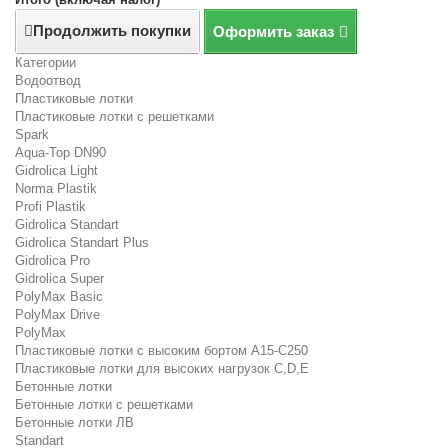
Продолжить покупки
Оформить заказ
Категории
Водоотвод
Пластиковые лотки
Пластиковые лотки с решетками
Spark
Aqua-Top DN90
Gidrolica Light
Norma Plastik
Profi Plastik
Gidrolica Standart
Gidrolica Standart Plus
Gidrolica Pro
Gidrolica Super
PolyMax Basic
PolyMax Drive
PolyMax
Пластиковые лотки с высоким бортом А15-C250
Пластиковые лотки для высоких нагрузок C,D,E
Бетонные лотки
Бетонные лотки с решетками
Бетонные лотки ЛВ
Standart