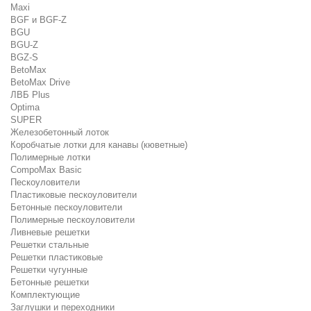
Maxi
BGF и BGF-Z
BGU
BGU-Z
BGZ-S
BetoMax
BetoMax Drive
ЛВБ Plus
Optima
SUPER
Железобетонный лоток
Коробчатые лотки для канавы (кюветные)
Полимерные лотки
CompoMax Basic
Пескоуловители
Пластиковые пескоуловители
Бетонные пескоуловители
Полимерные пескоуловители
Ливневые решетки
Решетки стальные
Решетки пластиковые
Решетки чугунные
Бетонные решетки
Комплектующие
Заглушки и переходники