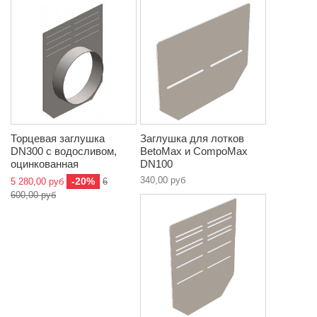
Торцевая заглушка
Заглушка для лотков
DN300 с водосливом,
BetoMax и CompoMax
оцинкованная
DN100
340,00 руб
-20%
5 280,00 руб
6
600,00 руб