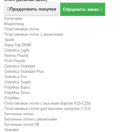
Продолжить покупки
Оформить заказ
Категории
Водоотвод
Пластиковые лотки
Пластиковые лотки с решетками
Spark
Aqua-Top DN90
Gidrolica Light
Norma Plastik
Profi Plastik
Gidrolica Standart
Gidrolica Standart Plus
Gidrolica Pro
Gidrolica Super
PolyMax Basic
PolyMax Drive
PolyMax
Пластиковые лотки с высоким бортом А15-C250
Пластиковые лотки для высоких нагрузок C,D,E
Бетонные лотки
Бетонные лотки с решетками
Бетонные лотки ЛВ
Standart