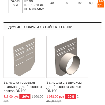
6800/4-
ПУ-ЛВ
130
40
126
186
0,1
8-М
П-10.16.20/40-
руб.
ПП 6800/4-8-М
ДРУГИЕ ТОВАРЫ ИЗ ЭТОЙ КАТЕГОРИИ:
Заглушка торцевая
Заглушка с выпуском
стальная для бетонных
для бетонных лотков
лотков DN100
DN100
-20%
-20%
816,00 руб
1 020,00
1 968,00 руб
2
руб
460,00 руб