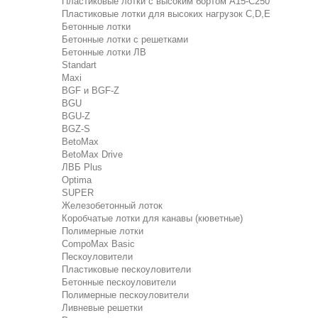
Пластиковые лотки с высоким бортом А15-C250
Пластиковые лотки для высоких нагрузок C,D,E
Бетонные лотки
Бетонные лотки с решетками
Бетонные лотки ЛВ
Standart
Maxi
BGF и BGF-Z
BGU
BGU-Z
BGZ-S
BetoMax
BetoMax Drive
ЛВБ Plus
Optima
SUPER
Железобетонный лоток
Коробчатые лотки для канавы (кюветные)
Полимерные лотки
CompoMax Basic
Пескоуловители
Пластиковые пескоуловители
Бетонные пескоуловители
Полимерные пескоуловители
Ливневые решетки