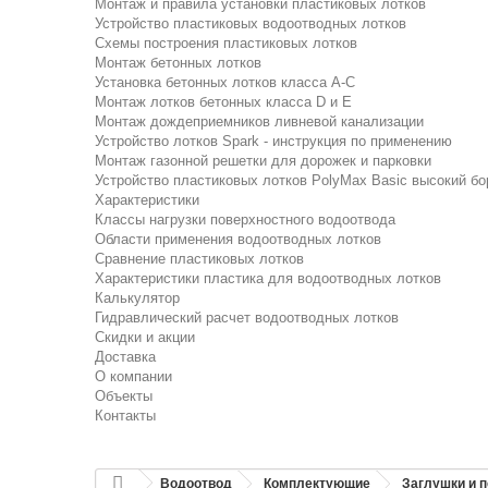
Монтаж и правила установки пластиковых лотков
Устройство пластиковых водоотводных лотков
Схемы построения пластиковых лотков
Монтаж бетонных лотков
Установка бетонных лотков класса A-C
Монтаж лотков бетонных класса D и E
Монтаж дождеприемников ливневой канализации
Устройство лотков Spark - инструкция по применению
Монтаж газонной решетки для дорожек и парковки
Устройство пластиковых лотков PolyMax Basic высокий бо
Характеристики
Классы нагрузки поверхностного водоотвода
Области применения водоотводных лотков
Сравнение пластиковых лотков
Характеристики пластика для водоотводных лотков
Калькулятор
Гидравлический расчет водоотводных лотков
Скидки и акции
Доставка
О компании
Объекты
Контакты
Водоотвод
Комплектующие
Заглушки и 