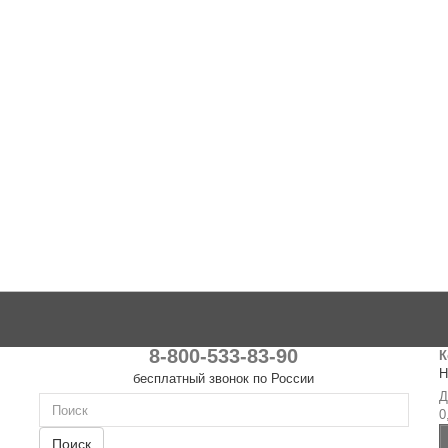
8-800-533-83-90
К
Н
бесплатный звонок по России
Д
0
Поиск