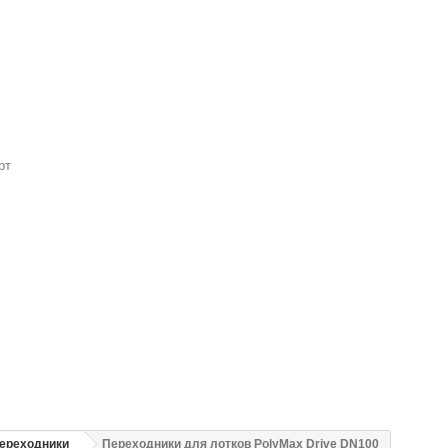
рт
переходники
Переходники для лотков PolyMax Drive DN100