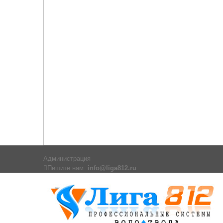
Администрация
Пишите нам:
info@liga812.ru