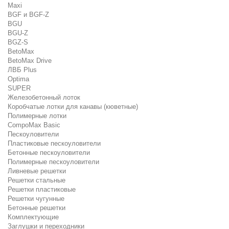
Maxi
BGF и BGF-Z
BGU
BGU-Z
BGZ-S
BetoMax
BetoMax Drive
ЛВБ Plus
Optima
SUPER
Железобетонный лоток
Коробчатые лотки для канавы (кюветные)
Полимерные лотки
CompoMax Basic
Пескоуловители
Пластиковые пескоуловители
Бетонные пескоуловители
Полимерные пескоуловители
Ливневые решетки
Решетки стальные
Решетки пластиковые
Решетки чугунные
Бетонные решетки
Комплектующие
Заглушки и переходники