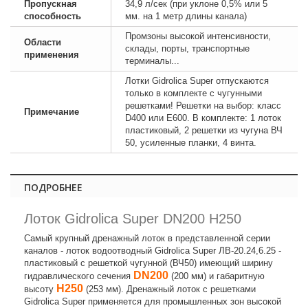
Пропускная
34,9 л/сек (при уклоне 0,5% или 5
способность
мм. на 1 метр длины канала)
Промзоны высокой интенсивности,
Области
склады, порты, транспортные
применения
терминалы...
Лотки Gidrolica Super отпускаются
только в комплекте с чугунными
решетками! Решетки на выбор: класс
Примечание
D400 или E600. В комплекте: 1 лоток
пластиковый, 2 решетки из чугуна ВЧ
50, усиленные планки, 4 винта.
ПОДРОБНЕЕ
Лоток Gidrolica Super DN200 H250
Самый крупный дренажный лоток в представленной серии
каналов - лоток водоотводный Gidrolica Super ЛВ-20.24,6.25 -
пластиковый с решеткой чугунной (ВЧ50) имеющий ширину
DN200
гидравлического сечения
(200 мм) и габаритную
H250
высоту
(253 мм). Дренажный лоток с решетками
Gidrolica Super применяется для промышленных зон высокой