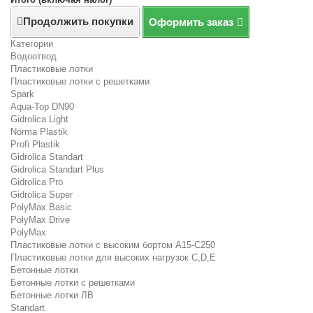
Продолжить покупки
Оформить заказ
Категории
Водоотвод
Пластиковые лотки
Пластиковые лотки с решетками
Spark
Aqua-Top DN90
Gidrolica Light
Norma Plastik
Profi Plastik
Gidrolica Standart
Gidrolica Standart Plus
Gidrolica Pro
Gidrolica Super
PolyMax Basic
PolyMax Drive
PolyMax
Пластиковые лотки с высоким бортом А15-C250
Пластиковые лотки для высоких нагрузок C,D,E
Бетонные лотки
Бетонные лотки с решетками
Бетонные лотки ЛВ
Standart