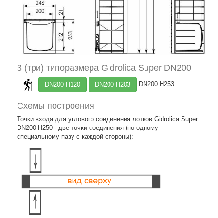
3 (три) типоразмера Gidrolica Super DN200
DN200 H253
DN200 H120
DN200 H203
Схемы построения
Точки входа для углового соединения лотков Gidrolica Super
DN200 H250 - две точки соединения (по одному
специальному пазу с каждой стороны):