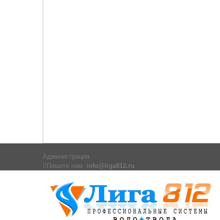
Администрация
Пишите нам:
info@liga812.ru