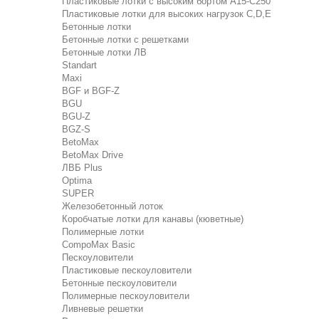
Пластиковые лотки с высоким бортом А15-C250
Пластиковые лотки для высоких нагрузок C,D,E
Бетонные лотки
Бетонные лотки с решетками
Бетонные лотки ЛВ
Standart
Maxi
BGF и BGF-Z
BGU
BGU-Z
BGZ-S
BetoMax
BetoMax Drive
ЛВБ Plus
Optima
SUPER
Железобетонный лоток
Коробчатые лотки для канавы (кюветные)
Полимерные лотки
CompoMax Basic
Пескоуловители
Пластиковые пескоуловители
Бетонные пескоуловители
Полимерные пескоуловители
Ливневые решетки