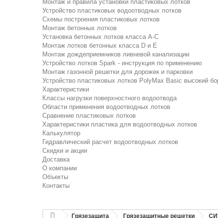
Монтаж и правила установки пластиковых лотков
Устройство пластиковых водоотводных лотков
Схемы построения пластиковых лотков
Монтаж бетонных лотков
Установка бетонных лотков класса A-C
Монтаж лотков бетонных класса D и E
Монтаж дождеприемников ливневой канализации
Устройство лотков Spark - инструкция по применению
Монтаж газонной решетки для дорожек и парковки
Устройство пластиковых лотков PolyMax Basic высокий бо
Характеристики
Классы нагрузки поверхностного водоотвода
Области применения водоотводных лотков
Сравнение пластиковых лотков
Характеристики пластика для водоотводных лотков
Калькулятор
Гидравлический расчет водоотводных лотков
Скидки и акции
Доставка
О компании
Объекты
Контакты
Грязезащита
Грязезащитные решетки
СИ