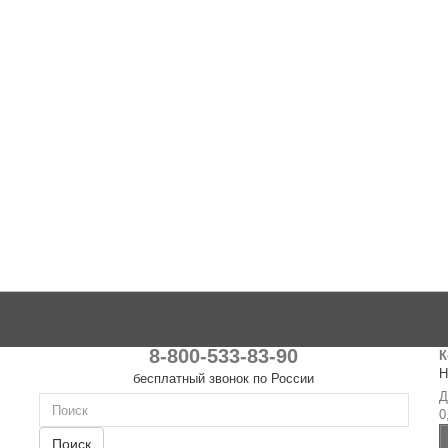
8-800-533-83-90
К
Н
бесплатный звонок по России
Д
0
Поиск