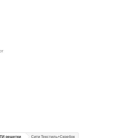
рт
ТИ решетки
Сити Текстиль+Скребок