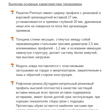
Выделим основные характеристики типоразмера
Решетки Premium имеют ширину профиля с резиновой и
ворсовой грязезащитной вставкой 27 мм,
устанавливаются в приямки глубиной 20 мм, дренажные
ниши или на поверхности пола без организации
приямков.
Толщина стенки несущих, стянутых между собой
нержавеющими стальными тросами диаметром 2,5 мм,
алюминиевых профилей - 1,2 мм. и основание имеющее
замкнутую структуру, делает систему белее живучей,
при высоких нагрузках.
Модель ковра поставляется с пластиковыми
заглушками на торцах и амортизатором, закрепленным в
пазы к обратной стороне конструкции.
Рифленая резина (бутадиен-нитрильный резиновый
профиль высокой плотности) в качестве чистящей
вставки меньше всех прочих вставок подвержена
истиранию, имеет более долгий срок эксплуатации, при
хороших показателях сбора грязи с подошвы.
Протекторы обуви остаются наиболее чистыми при