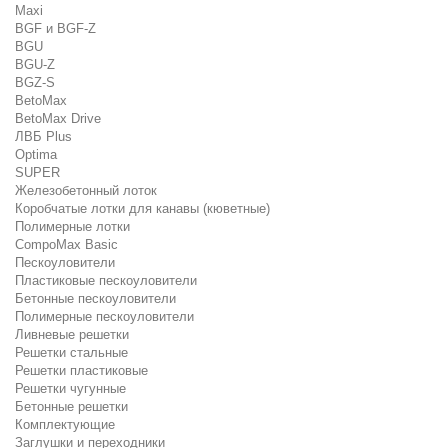
Maxi
BGF и BGF-Z
BGU
BGU-Z
BGZ-S
BetoMax
BetoMax Drive
ЛВБ Plus
Optima
SUPER
Железобетонный лоток
Коробчатые лотки для канавы (кюветные)
Полимерные лотки
CompoMax Basic
Пескоуловители
Пластиковые пескоуловители
Бетонные пескоуловители
Полимерные пескоуловители
Ливневые решетки
Решетки стальные
Решетки пластиковые
Решетки чугунные
Бетонные решетки
Комплектующие
Заглушки и переходники