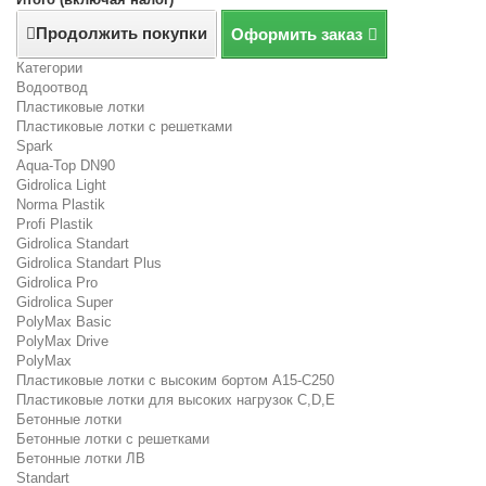
Продолжить покупки
Оформить заказ
Категории
Водоотвод
Пластиковые лотки
Пластиковые лотки с решетками
Spark
Aqua-Top DN90
Gidrolica Light
Norma Plastik
Profi Plastik
Gidrolica Standart
Gidrolica Standart Plus
Gidrolica Pro
Gidrolica Super
PolyMax Basic
PolyMax Drive
PolyMax
Пластиковые лотки с высоким бортом А15-C250
Пластиковые лотки для высоких нагрузок C,D,E
Бетонные лотки
Бетонные лотки с решетками
Бетонные лотки ЛВ
Standart