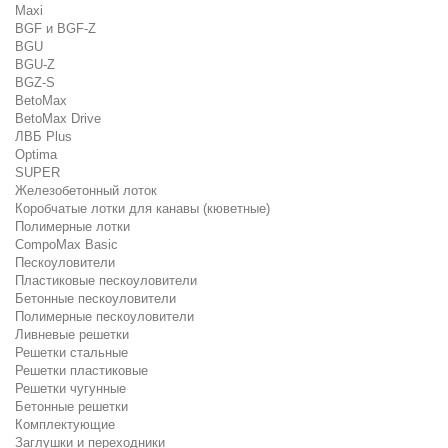
Maxi
BGF и BGF-Z
BGU
BGU-Z
BGZ-S
BetoMax
BetoMax Drive
ЛВБ Plus
Optima
SUPER
Железобетонный лоток
Коробчатые лотки для канавы (кюветные)
Полимерные лотки
CompoMax Basic
Пескоуловители
Пластиковые пескоуловители
Бетонные пескоуловители
Полимерные пескоуловители
Ливневые решетки
Решетки стальные
Решетки пластиковые
Решетки чугунные
Бетонные решетки
Комплектующие
Заглушки и переходники