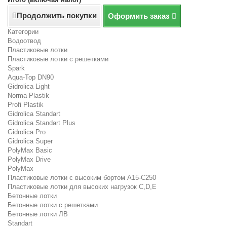
Продолжить покупки
Оформить заказ
Категории
Водоотвод
Пластиковые лотки
Пластиковые лотки с решетками
Spark
Aqua-Top DN90
Gidrolica Light
Norma Plastik
Profi Plastik
Gidrolica Standart
Gidrolica Standart Plus
Gidrolica Pro
Gidrolica Super
PolyMax Basic
PolyMax Drive
PolyMax
Пластиковые лотки с высоким бортом А15-C250
Пластиковые лотки для высоких нагрузок C,D,E
Бетонные лотки
Бетонные лотки с решетками
Бетонные лотки ЛВ
Standart