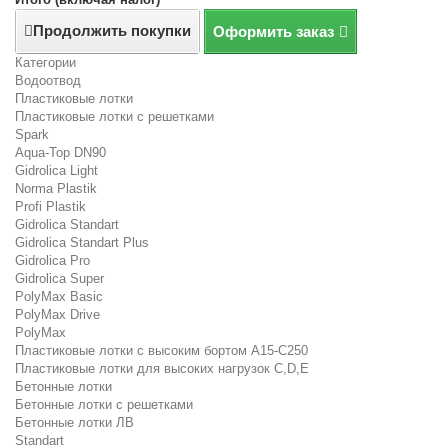
Продолжить покупки
Оформить заказ
Категории
Водоотвод
Пластиковые лотки
Пластиковые лотки с решетками
Spark
Aqua-Top DN90
Gidrolica Light
Norma Plastik
Profi Plastik
Gidrolica Standart
Gidrolica Standart Plus
Gidrolica Pro
Gidrolica Super
PolyMax Basic
PolyMax Drive
PolyMax
Пластиковые лотки с высоким бортом А15-C250
Пластиковые лотки для высоких нагрузок C,D,E
Бетонные лотки
Бетонные лотки с решетками
Бетонные лотки ЛВ
Standart