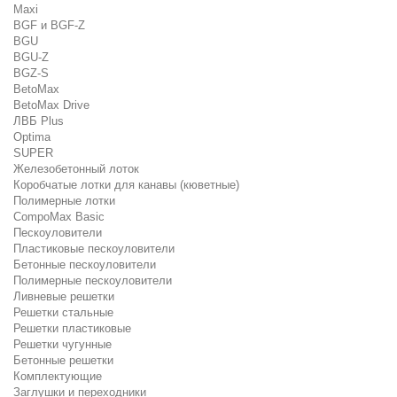
Maxi
BGF и BGF-Z
BGU
BGU-Z
BGZ-S
BetoMax
BetoMax Drive
ЛВБ Plus
Optima
SUPER
Железобетонный лоток
Коробчатые лотки для канавы (кюветные)
Полимерные лотки
CompoMax Basic
Пескоуловители
Пластиковые пескоуловители
Бетонные пескоуловители
Полимерные пескоуловители
Ливневые решетки
Решетки стальные
Решетки пластиковые
Решетки чугунные
Бетонные решетки
Комплектующие
Заглушки и переходники