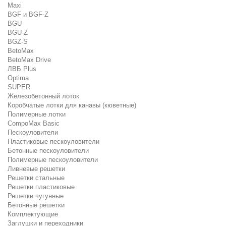
Maxi
BGF и BGF-Z
BGU
BGU-Z
BGZ-S
BetoMax
BetoMax Drive
ЛВБ Plus
Optima
SUPER
Железобетонный лоток
Коробчатые лотки для канавы (кюветные)
Полимерные лотки
CompoMax Basic
Пескоуловители
Пластиковые пескоуловители
Бетонные пескоуловители
Полимерные пескоуловители
Ливневые решетки
Решетки стальные
Решетки пластиковые
Решетки чугунные
Бетонные решетки
Комплектующие
Заглушки и переходники