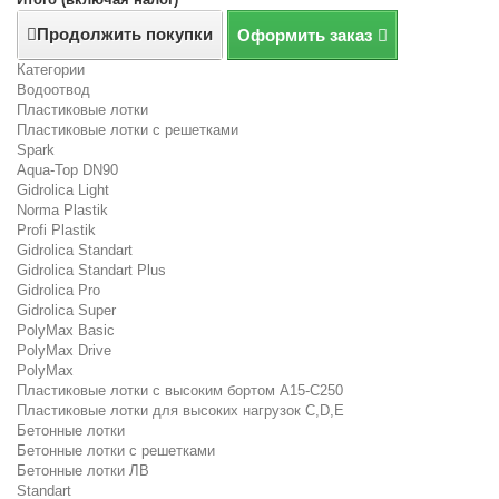
Продолжить покупки
Оформить заказ
Категории
Водоотвод
Пластиковые лотки
Пластиковые лотки с решетками
Spark
Aqua-Top DN90
Gidrolica Light
Norma Plastik
Profi Plastik
Gidrolica Standart
Gidrolica Standart Plus
Gidrolica Pro
Gidrolica Super
PolyMax Basic
PolyMax Drive
PolyMax
Пластиковые лотки с высоким бортом А15-C250
Пластиковые лотки для высоких нагрузок C,D,E
Бетонные лотки
Бетонные лотки с решетками
Бетонные лотки ЛВ
Standart