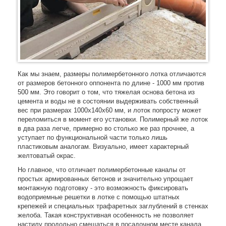
Как мы знаем, размеры полимербетонного лотка отличаются
от размеров бетонного оппонента по длине - 1000 мм против
500 мм. Это говорит о том, что тяжелая основа бетона из
цемента и воды не в состоянии выдерживать собственный
вес при размерах 1000х140х60 мм, и лоток попросту может
переломиться в момент его установки. Полимерный же лоток
в два раза легче, примерно во столько же раз прочнее, а
уступает по функциональной части только лишь
пластиковым аналогам. Визуально, имеет характерный
желтоватый окрас.
Но главное, что отличает полимербетонные каналы от
простых армированных бетонов и значительно упрощает
монтажную подготовку - это возможность фиксировать
водоприемные решетки в лотке с помощью штатных
крепежей и специальных трафаретных заглублений в стенках
желоба. Такая конструктивная особенность не позволяет
настилу продольно смещаться в посадочном месте канала.