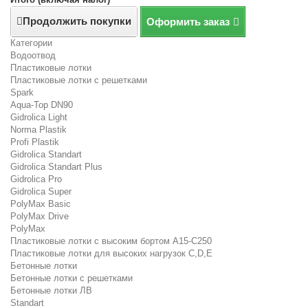
Продолжить покупки
Оформить заказ
Категории
Водоотвод
Пластиковые лотки
Пластиковые лотки с решетками
Spark
Aqua-Top DN90
Gidrolica Light
Norma Plastik
Profi Plastik
Gidrolica Standart
Gidrolica Standart Plus
Gidrolica Pro
Gidrolica Super
PolyMax Basic
PolyMax Drive
PolyMax
Пластиковые лотки с высоким бортом А15-C250
Пластиковые лотки для высоких нагрузок C,D,E
Бетонные лотки
Бетонные лотки с решетками
Бетонные лотки ЛВ
Standart