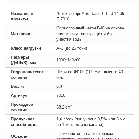
Название в
Лоток CompoMax Basic ЛВ-10.14.06–
проекты
П 7010
Особопрочный бетон B40 на основе
Материал
полимерных связующих и без
участия воды
Класс нагрузки
А-С (до 25 тонн)
Размеры
1000х140х60
(ДхШхВ), мм
Гидравлическое
Ширина DN100 (100 мм), высота 40
сечение
мм.
Вес, кг
6,3
Артикул
7010
Проходное
38,2 см²
сечение
Пропускная
1,6 л/сек (при уклоне 0,5% или 5 мм.
способность
на 1 метр длины канала)
Применяется на автостоянках,
Области