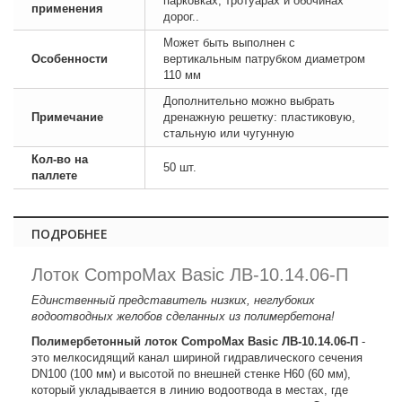
парковках, тротуарах и обочинах
применения
дорог..
Может быть выполнен с
Особенности
вертикальным патрубком диаметром
110 мм
Дополнительно можно выбрать
Примечание
дренажную решетку: пластиковую,
стальную или чугунную
Кол-во на
50 шт.
паллете
ПОДРОБНЕЕ
Лоток CompoMax Basic ЛВ-10.14.06-П
Единственный представитель низких, неглубоких
водоотводных желобов сделанных из полимербетона!
Полимербетонный лоток CompoMax Basic ЛВ-10.14.06-П
-
это мелкосидящий канал шириной гидравлического сечения
DN100 (100 мм) и высотой по внешней стенке H60 (60 мм),
который укладывается в линию водоотвода в местах, где