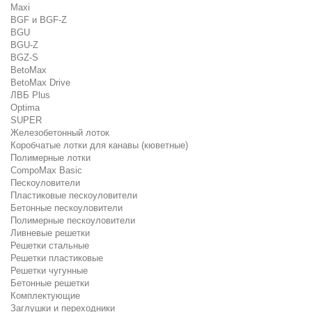
Maxi
BGF и BGF-Z
BGU
BGU-Z
BGZ-S
BetoMax
BetoMax Drive
ЛВБ Plus
Optima
SUPER
Железобетонный лоток
Коробчатые лотки для канавы (кюветные)
Полимерные лотки
CompoMax Basic
Пескоуловители
Пластиковые пескоуловители
Бетонные пескоуловители
Полимерные пескоуловители
Ливневые решетки
Решетки стальные
Решетки пластиковые
Решетки чугунные
Бетонные решетки
Комплектующие
Заглушки и переходники