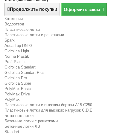
Продолжить покупки
Оформить заказ
Категории
Водоотвод
Пластиковые лотки
Пластиковые лотки с решетками
Spark
Aqua-Top DN90
Gidrolica Light
Norma Plastik
Profi Plastik
Gidrolica Standart
Gidrolica Standart Plus
Gidrolica Pro
Gidrolica Super
PolyMax Basic
PolyMax Drive
PolyMax
Пластиковые лотки с высоким бортом А15-C250
Пластиковые лотки для высоких нагрузок C,D,E
Бетонные лотки
Бетонные лотки с решетками
Бетонные лотки ЛВ
Standart