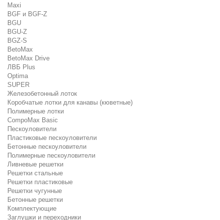
Maxi
BGF и BGF-Z
BGU
BGU-Z
BGZ-S
BetoMax
BetoMax Drive
ЛВБ Plus
Optima
SUPER
Железобетонный лоток
Коробчатые лотки для канавы (кюветные)
Полимерные лотки
CompoMax Basic
Пескоуловители
Пластиковые пескоуловители
Бетонные пескоуловители
Полимерные пескоуловители
Ливневые решетки
Решетки стальные
Решетки пластиковые
Решетки чугунные
Бетонные решетки
Комплектующие
Заглушки и переходники