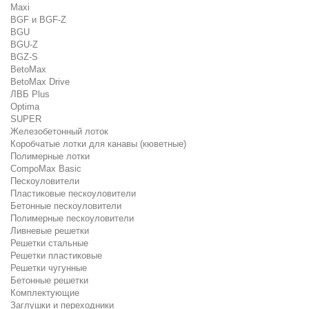
Maxi
BGF и BGF-Z
BGU
BGU-Z
BGZ-S
BetoMax
BetoMax Drive
ЛВБ Plus
Optima
SUPER
Железобетонный лоток
Коробчатые лотки для канавы (кюветные)
Полимерные лотки
CompoMax Basic
Пескоуловители
Пластиковые пескоуловители
Бетонные пескоуловители
Полимерные пескоуловители
Ливневые решетки
Решетки стальные
Решетки пластиковые
Решетки чугунные
Бетонные решетки
Комплектующие
Заглушки и переходники