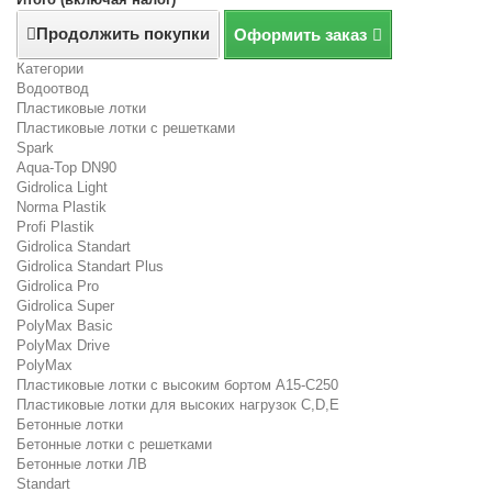
Продолжить покупки
Оформить заказ
Категории
Водоотвод
Пластиковые лотки
Пластиковые лотки с решетками
Spark
Aqua-Top DN90
Gidrolica Light
Norma Plastik
Profi Plastik
Gidrolica Standart
Gidrolica Standart Plus
Gidrolica Pro
Gidrolica Super
PolyMax Basic
PolyMax Drive
PolyMax
Пластиковые лотки с высоким бортом А15-C250
Пластиковые лотки для высоких нагрузок C,D,E
Бетонные лотки
Бетонные лотки с решетками
Бетонные лотки ЛВ
Standart