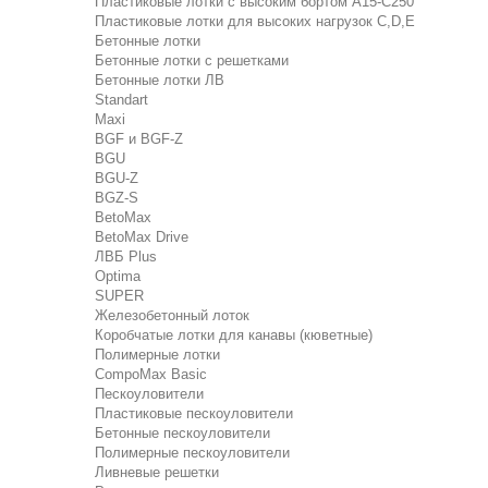
Пластиковые лотки с высоким бортом А15-C250
Пластиковые лотки для высоких нагрузок C,D,E
Бетонные лотки
Бетонные лотки с решетками
Бетонные лотки ЛВ
Standart
Maxi
BGF и BGF-Z
BGU
BGU-Z
BGZ-S
BetoMax
BetoMax Drive
ЛВБ Plus
Optima
SUPER
Железобетонный лоток
Коробчатые лотки для канавы (кюветные)
Полимерные лотки
CompoMax Basic
Пескоуловители
Пластиковые пескоуловители
Бетонные пескоуловители
Полимерные пескоуловители
Ливневые решетки