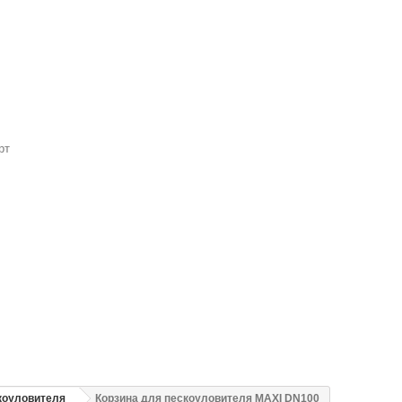
рт
коуловителя
Корзина для пескоуловителя MAXI DN100