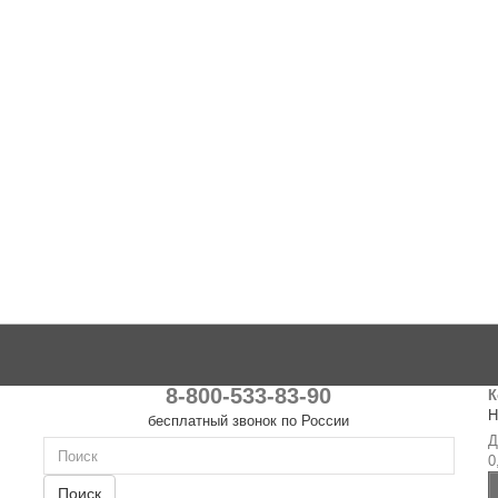
8-800-533-83-90
К
Н
бесплатный звонок по России
Д
0
Поиск