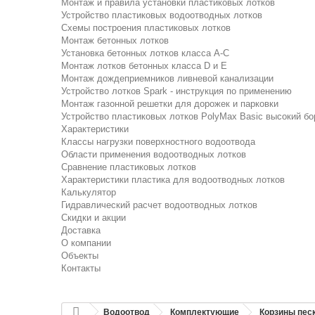
Монтаж и правила установки пластиковых лотков
Устройство пластиковых водоотводных лотков
Схемы построения пластиковых лотков
Монтаж бетонных лотков
Установка бетонных лотков класса A-C
Монтаж лотков бетонных класса D и E
Монтаж дождеприемников ливневой канализации
Устройство лотков Spark - инструкция по применению
Монтаж газонной решетки для дорожек и парковки
Устройство пластиковых лотков PolyMax Basic высокий бо
Характеристики
Классы нагрузки поверхностного водоотвода
Области применения водоотводных лотков
Сравнение пластиковых лотков
Характеристики пластика для водоотводных лотков
Калькулятор
Гидравлический расчет водоотводных лотков
Скидки и акции
Доставка
О компании
Объекты
Контакты
Водоотвод
Комплектующие
Корзины пес