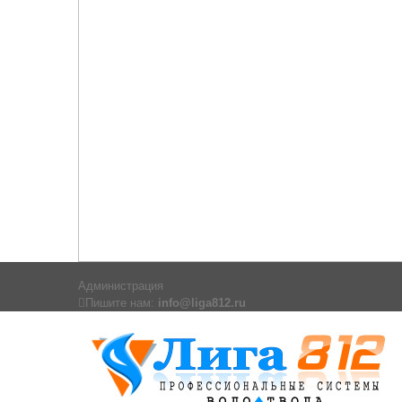
Администрация
Пишите нам:
info@liga812.ru